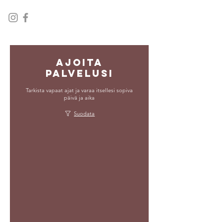
Ajoita
palvelusi
Tarkista vapaat ajat ja varaa itsellesi sopiva
päivä ja aika
Suodata