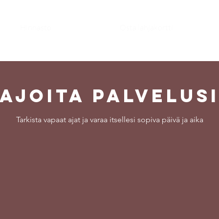
Hinnasto
Osta lahjakortti
Ajoita palvelus
Tarkista vapaat ajat ja varaa itsellesi sopiva päivä ja aika