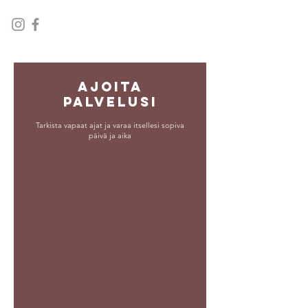
Ajoita
palvelusi
Tarkista vapaat ajat ja varaa itsellesi sopiva
päivä ja aika