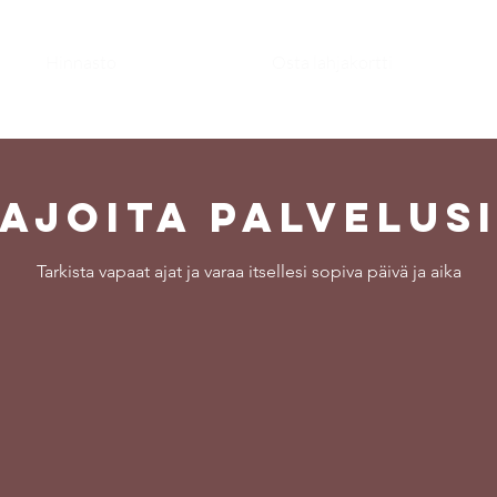
Hinnasto
Osta lahjakortti
Ajoita palvelus
Tarkista vapaat ajat ja varaa itsellesi sopiva päivä ja aika