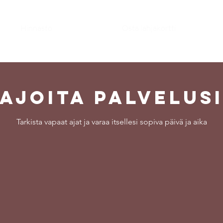
Hinnasto
Osta lahjakortti
Ajoita palvelus
Tarkista vapaat ajat ja varaa itsellesi sopiva päivä ja aika