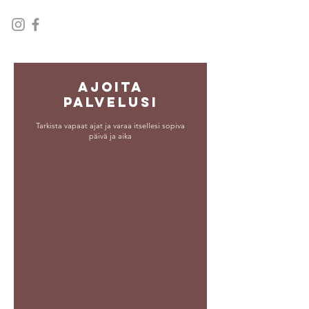
Ajoita
palvelusi
Tarkista vapaat ajat ja varaa itsellesi sopiva
päivä ja aika