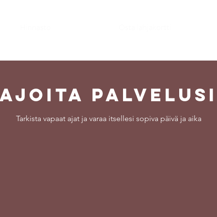
Hinnasto
Osta lahjakortti
Ajoita palvelus
Tarkista vapaat ajat ja varaa itsellesi sopiva päivä ja aika