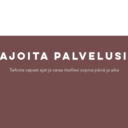
Hinnasto
Osta lahjakortti
Ajoita palvelus
Tarkista vapaat ajat ja varaa itsellesi sopiva päivä ja aika