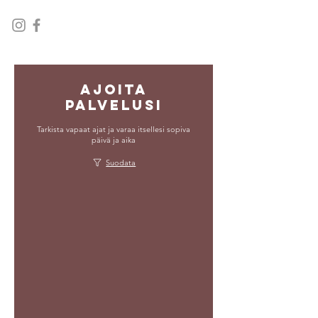
Ajoita
palvelusi
Tarkista vapaat ajat ja varaa itsellesi sopiva
päivä ja aika
Suodata