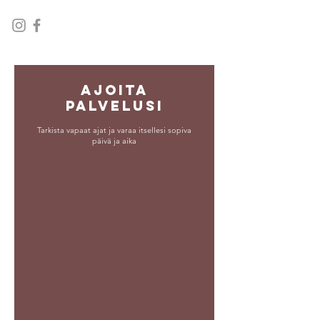
Ajoita
palvelusi
Tarkista vapaat ajat ja varaa itsellesi sopiva
päivä ja aika