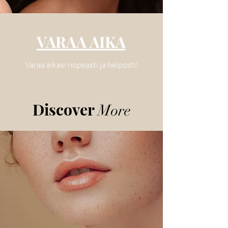
VARAA AIKA
Varaa aikasi nopeasti ja helposti!
Discover
More