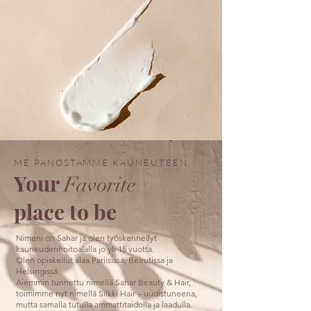
ME PANOSTAMME KAUNEUTEEN
Your
Favorite
place to be
Nimeni on Sahar ja olen työskennellyt
kauneudenhoitoalalla jo yli 15 vuotta.
Olen opiskellut alaa Pariisissa, Beirutissa ja
Helsingissä.
Aiemmin tunnettu nimellä Sahar Beauty & Hair,
toimimme nyt nimellä Silkki Hair – uudistuneena,
mutta samalla tutulla ammattitaidolla ja laadulla.