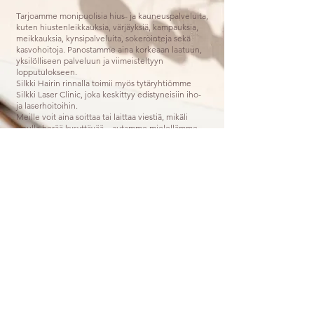
Tarjoamme monipuolisia hius- ja kauneuspalveluita,
kuten hiustenleikkauksia, värjäyksiä, kampauksia,
meikkauksia, kynsipalveluita, sokerointeja sekä
kasvohoitoja. Panostamme aina korkeaan laatuun,
yksilölliseen palveluun ja viimeisteltyyn
lopputulokseen.
Silkki Hairin rinnalla toimii myös tytäryhtiömme
Silkki Laser Clinic, joka keskittyy edistyneisiin iho-
ja laserhoitoihin.
Meille voit aina soittaa tai laittaa viestiä, mikäli
sinulla herää kysyttävää – autamme mielellämme.
Tervetuloa kaunistumaan Silkki Hairiin!
Ota yhteyttä
Osoite
Atlantinkatu 13,
00220 Helsinki