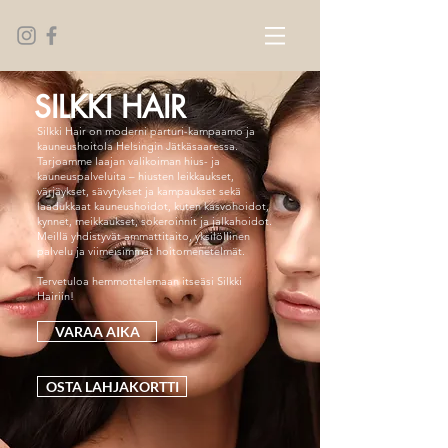
SILKKI HAIR
Silkki Hair on moderni parturi-kampaamo ja
kauneushoitola Helsingin Jätkäsaaressa.
Tarjoamme laajan valikoiman hius- ja
kauneuspalveluita – hiusten leikkaukset,
värjäykset, sävytykset ja kampaukset sekä
laadukkaat kauneushoidot, kuten kasvohoidot,
kynnet, meikkaukset, sokeroinnit ja jalkahoidot.
Meillä yhdistyvät ammattitaito, yksilöllinen
palvelu ja viimeisimmät hoitomenetelmät.
Tervetuloa hemmottelemaan itseäsi Silkki
Hairiin!
VARAA AIKA
OSTA LAHJAKORTTI